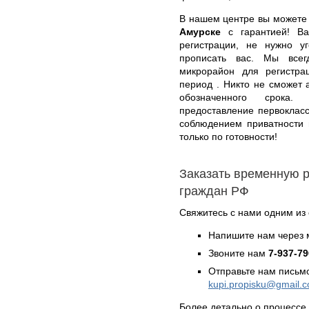
В нашем центре вы может
Амурске
с гарантией! Ва
регистрации, не нужно у
прописать вас. Мы все
микрорайон для регистра
период . Никто не сможет
обозначенного срок
предоставление первоклассн
соблюдением приватности 
только по готовности!
Заказать временную 
граждан РФ
Свяжитесь с нами одним из
Напишите нам через 
Звоните нам
7-937-79
Отправьте нам письмо
kupi.propisku@gmail.
Более детально о процессе