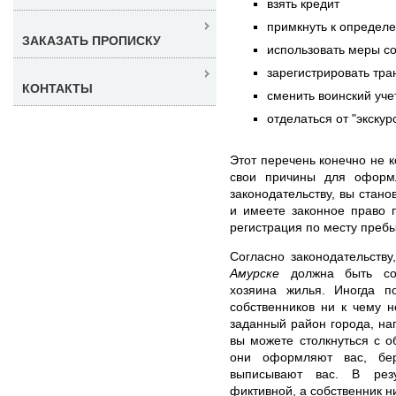
взять кредит
примкнуть к определ
ЗАКАЗАТЬ ПРОПИСКУ
использовать меры с
зарегистрировать тра
КОНТАКТЫ
сменить воинский уче
отделаться от "экскур
Этот перечень конечно не к
свои причины для оформл
законодательству, вы стан
и имеете законное право 
регистрация по месту преб
Согласно законодательству
Амурске
должна быть сов
хозяина жилья. Иногда по
собственников ни к чему 
заданный район города, нап
вы можете столкнуться с 
они оформляют вас, бер
выписывают вас. В резу
фиктивной, а собственник ни